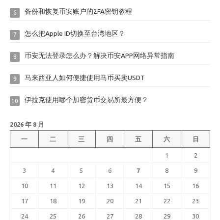
备份和恢复币安账户的2FA密钥教程
6
怎么把Apple ID切换至台湾地区？
7
币安无法登录怎么办？解决币安APP网络异常指南
8
马来西亚人如何便捷使用马币买卖USDT
9
伊拉克使用哪个加密货币交易所最方便？
10
2026 年 8 月
一
二
三
四
五
六
日
1
2
3
4
5
6
7
8
9
10
11
12
13
14
15
16
17
18
19
20
21
22
23
24
25
26
27
28
29
30