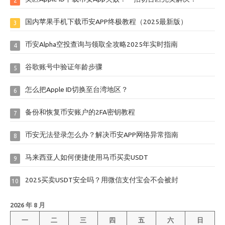
2
国内苹果手机下载币安APP终极教程（2025最新版）
3
币安Alpha空投查询与领取全攻略2025年实时指南
4
谷歌账号中验证年龄步骤
5
怎么把Apple ID切换至台湾地区？
6
备份和恢复币安账户的2FA密钥教程
7
币安无法登录怎么办？解决币安APP网络异常指南
8
马来西亚人如何便捷使用马币买卖USDT
9
2025买卖USDT安全吗？用微信支付宝会不会被封
10
2026 年 8 月
一
二
三
四
五
六
日