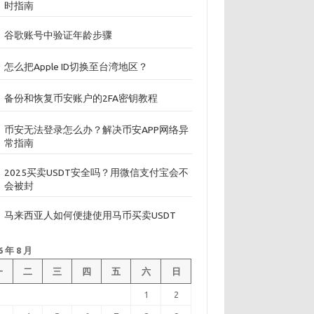
时指南
谷歌账号中验证年龄步骤
怎么把Apple ID切换至台湾地区？
备份和恢复币安账户的2FA密钥教程
币安无法登录怎么办？解决币安APP网络异
常指南
2025买卖USDT安全吗？用微信支付宝会不
会被封
马来西亚人如何便捷使用马币买卖USDT
6 年 8 月
一
二
三
四
五
六
日
1
2