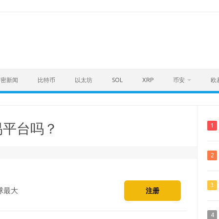
加密新闻
比特币
以太坊
SOL
XRP
币安
欧
易平台吗？
1
2
3
球最大
注册
4