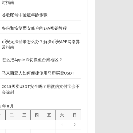
时指南
谷歌账号中验证年龄步骤
备份和恢复币安账户的2FA密钥教程
币安无法登录怎么办？解决币安APP网络异
常指南
怎么把Apple ID切换至台湾地区？
马来西亚人如何便捷使用马币买卖USDT
2025买卖USDT安全吗？用微信支付宝会不
会被封
6 年 8 月
一
二
三
四
五
六
日
1
2