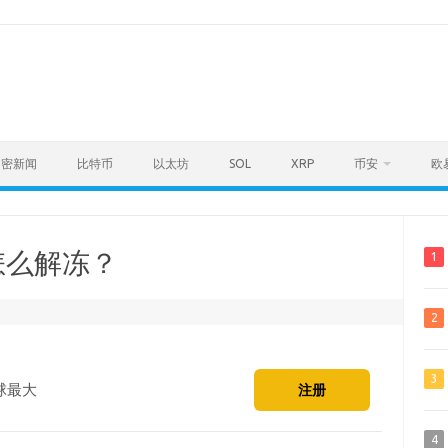
加密新闻
比特币
以太坊
SOL
XRP
币安
欧
怎么解冻？
1
2
3
球最大
注册
4