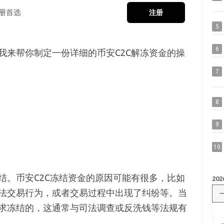
册首选
注册
5
6
我来帮你制定一份详细的币安C2C解冻资金的操
7
8
9
10
结。币安C2C冻结资金的原因可能有很多，比如
202
法交易行为，或者交易过程中出现了纠纷等。当
求冻结的，这通常与司法调查或反洗钱等法规有