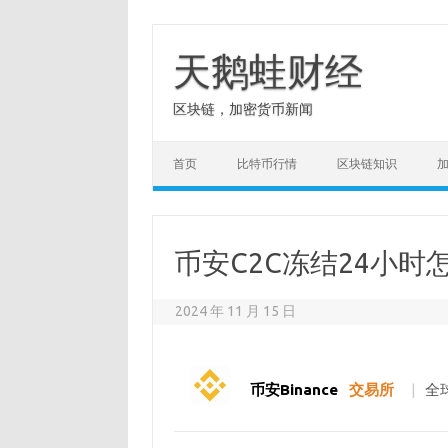
Skip
to
content
天鹅蛙财经
区块链，加密货币新闻
首页
比特币行情
区块链知识
币安C2C冻结24小时
2024 年 11 月 15 日
币安Binance
交易所
|
全