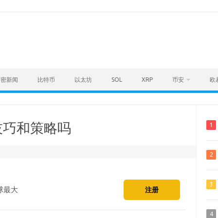
加密新闻
比特币
以太坊
SOL
XRP
币安
欧
技巧和策略吗
1
2
3
球最大
注册
4