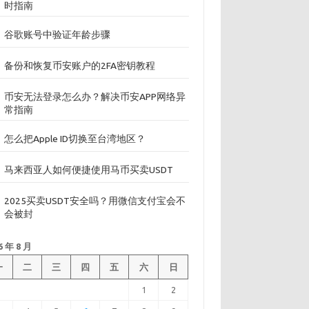
时指南
谷歌账号中验证年龄步骤
备份和恢复币安账户的2FA密钥教程
币安无法登录怎么办？解决币安APP网络异
常指南
怎么把Apple ID切换至台湾地区？
马来西亚人如何便捷使用马币买卖USDT
2025买卖USDT安全吗？用微信支付宝会不
会被封
6 年 8 月
一
二
三
四
五
六
日
1
2