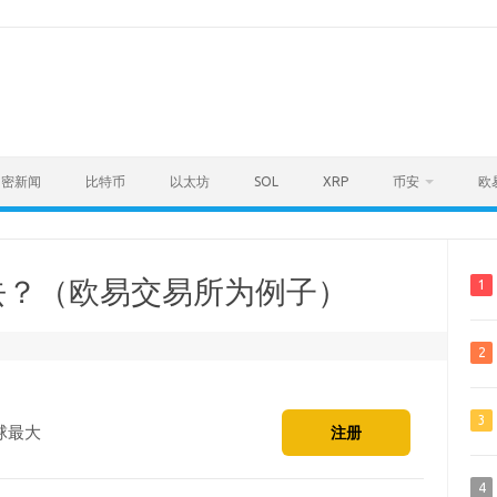
加密新闻
比特币
以太坊
SOL
XRP
币安
欧
去？（欧易交易所为例子）
1
2
3
球最大
注册
4