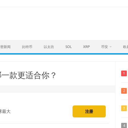
加密新闻
比特币
以太坊
SOL
XRP
币安
欧
，哪一款更适合你？
1
2
3
球最大
注册
4