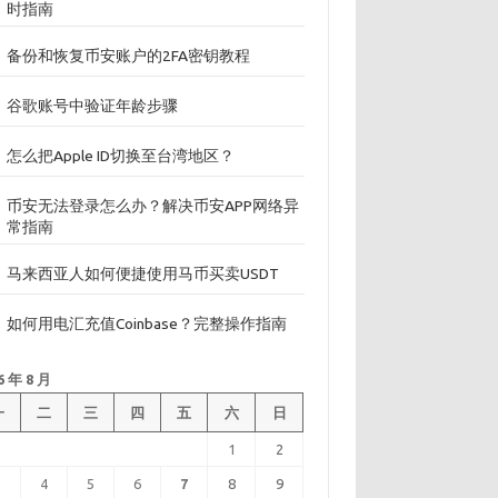
时指南
备份和恢复币安账户的2FA密钥教程
谷歌账号中验证年龄步骤
怎么把Apple ID切换至台湾地区？
币安无法登录怎么办？解决币安APP网络异
常指南
马来西亚人如何便捷使用马币买卖USDT
如何用电汇充值Coinbase？完整操作指南
6 年 8 月
一
二
三
四
五
六
日
1
2
3
4
5
6
7
8
9