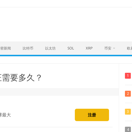
加密新闻
比特币
以太坊
SOL
XRP
币安
欧
证需要多久？
1
2
3
球最大
注册
4