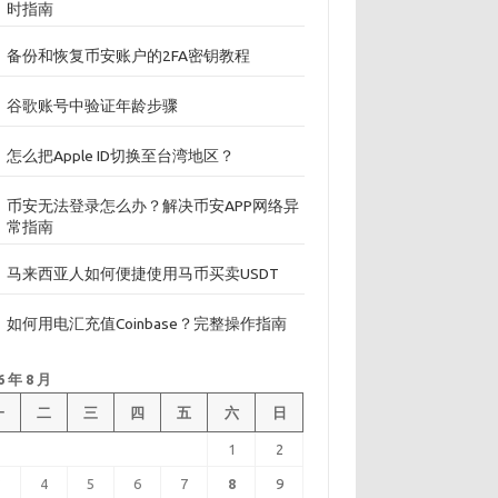
时指南
备份和恢复币安账户的2FA密钥教程
谷歌账号中验证年龄步骤
怎么把Apple ID切换至台湾地区？
币安无法登录怎么办？解决币安APP网络异
常指南
马来西亚人如何便捷使用马币买卖USDT
如何用电汇充值Coinbase？完整操作指南
6 年 8 月
一
二
三
四
五
六
日
1
2
3
4
5
6
7
8
9