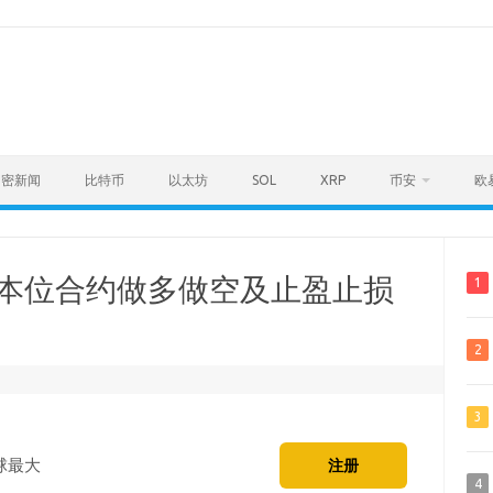
加密新闻
比特币
以太坊
SOL
XRP
币安
欧
u本位合约做多做空及止盈止损
1
2
3
球最大
注册
4