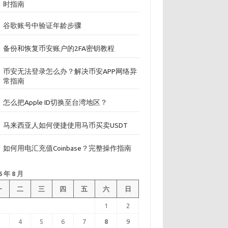
时指南
谷歌账号中验证年龄步骤
备份和恢复币安账户的2FA密钥教程
币安无法登录怎么办？解决币安APP网络异
常指南
怎么把Apple ID切换至台湾地区？
马来西亚人如何便捷使用马币买卖USDT
如何用电汇充值Coinbase？完整操作指南
6 年 8 月
一
二
三
四
五
六
日
1
2
3
4
5
6
7
8
9