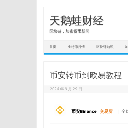
Skip
to
content
天鹅蛙财经
区块链，加密货币新闻
首页
比特币行情
区块链知识
币安转币到欧易教程
2024 年 9 月 29 日
币安Binance
交易所
|
全