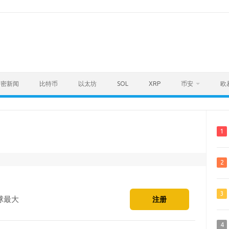
加密新闻
比特币
以太坊
SOL
XRP
币安
欧
1
2
3
球最大
注册
4