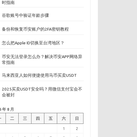
时指南
谷歌账号中验证年龄步骤
备份和恢复币安账户的2FA密钥教程
怎么把Apple ID切换至台湾地区？
币安无法登录怎么办？解决币安APP网络异
常指南
马来西亚人如何便捷使用马币买卖USDT
2025买卖USDT安全吗？用微信支付宝会不
会被封
6 年 8 月
一
二
三
四
五
六
日
1
2