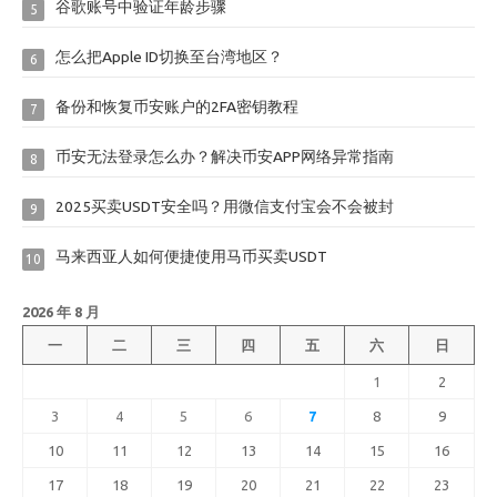
谷歌账号中验证年龄步骤
5
怎么把Apple ID切换至台湾地区？
6
备份和恢复币安账户的2FA密钥教程
7
币安无法登录怎么办？解决币安APP网络异常指南
8
2025买卖USDT安全吗？用微信支付宝会不会被封
9
马来西亚人如何便捷使用马币买卖USDT
10
2026 年 8 月
一
二
三
四
五
六
日
1
2
3
4
5
6
7
8
9
10
11
12
13
14
15
16
17
18
19
20
21
22
23