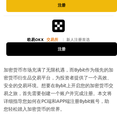
注册
欧易OKX
交易所
|
新人注册首选
注册
加密货币市场充满了无限机遇，而Bybit作为领先的加
密货币衍生品交易平台，为投资者提供了一个高效、
安全的交易环境。想要在Bybit上开启您的加密货币交
易之旅，首先需要创建一个账户并完成注册。本文将
详细指导您如何在PC端和APP端注册Bybit账号，助
您轻松踏入加密货币的世界。