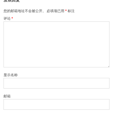
您的邮箱地址不会被公开。
必填项已用
*
标注
评论
*
显示名称
邮箱