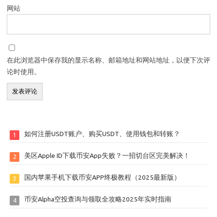
网站
在此浏览器中保存我的显示名称、邮箱地址和网站地址，以便下次评
论时使用。
如何注册USDT账户、购买USDT、使用钱包和转账？
1
美区Apple ID下载币安App失败？一招切台区完美解决！
2
国内苹果手机下载币安APP终极教程（2025最新版）
3
币安Alpha空投查询与领取全攻略2025年实时指南
4