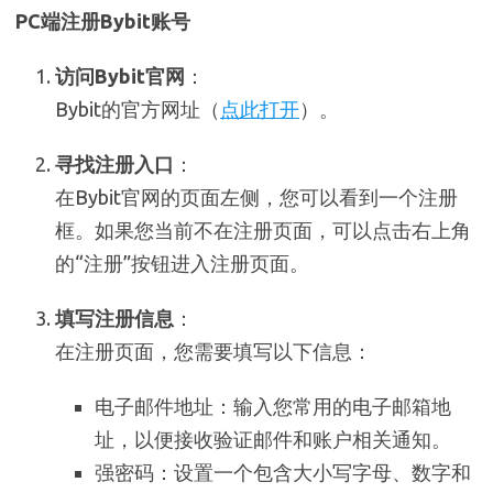
PC端注册Bybit账号
访问Bybit官网
：
Bybit的官方网址（
点此打开
）。
寻找注册入口
：
在Bybit官网的页面左侧，您可以看到一个注册
框。如果您当前不在注册页面，可以点击右上角
的“注册”按钮进入注册页面。
填写注册信息
：
在注册页面，您需要填写以下信息：
电子邮件地址：输入您常用的电子邮箱地
址，以便接收验证邮件和账户相关通知。
强密码：设置一个包含大小写字母、数字和