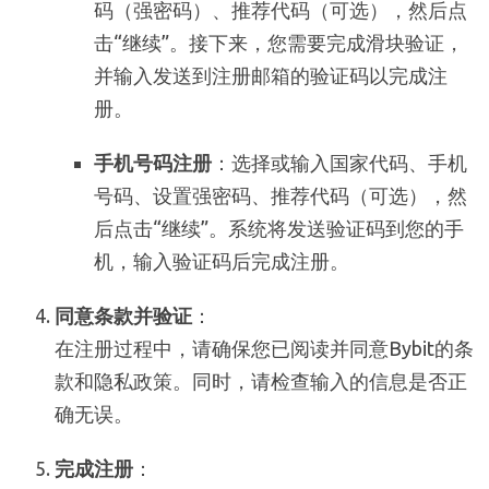
码（强密码）、推荐代码（可选），然后点
击“继续”。接下来，您需要完成滑块验证，
并输入发送到注册邮箱的验证码以完成注
册。
手机号码注册
：选择或输入国家代码、手机
号码、设置强密码、推荐代码（可选），然
后点击“继续”。系统将发送验证码到您的手
机，输入验证码后完成注册。
同意条款并验证
：
在注册过程中，请确保您已阅读并同意Bybit的条
款和隐私政策。同时，请检查输入的信息是否正
确无误。
完成注册
：