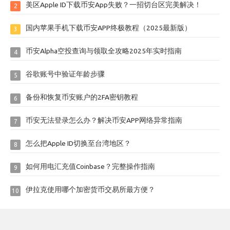
美区Apple ID下载币安App失败？一招切台区完美解决！
2
国内苹果手机下载币安APP终极教程（2025最新版）
3
币安Alpha空投查询与领取全攻略2025年实时指南
4
谷歌账号中验证年龄步骤
5
备份和恢复币安账户的2FA密钥教程
6
币安无法登录怎么办？解决币安APP网络异常指南
7
怎么把Apple ID切换至台湾地区？
8
如何用电汇充值Coinbase？完整操作指南
9
伊拉克使用哪个加密货币交易所最方便？
10