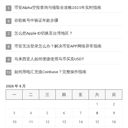
币安Alpha空投查询与领取全攻略2025年实时指南
5
谷歌账号中验证年龄步骤
6
怎么把Apple ID切换至台湾地区？
7
币安无法登录怎么办？解决币安APP网络异常指南
8
马来西亚人如何便捷使用马币买卖USDT
9
如何用电汇充值Coinbase？完整操作指南
10
2026 年 8 月
一
二
三
四
五
六
日
1
2
3
4
5
6
7
8
9
10
11
12
13
14
15
16