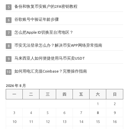
备份和恢复币安账户的2FA密钥教程
5
谷歌账号中验证年龄步骤
6
怎么把Apple ID切换至台湾地区？
7
币安无法登录怎么办？解决币安APP网络异常指南
8
马来西亚人如何便捷使用马币买卖USDT
9
如何用电汇充值Coinbase？完整操作指南
10
2026 年 8 月
一
二
三
四
五
六
日
1
2
3
4
5
6
7
8
9
10
11
12
13
14
15
16