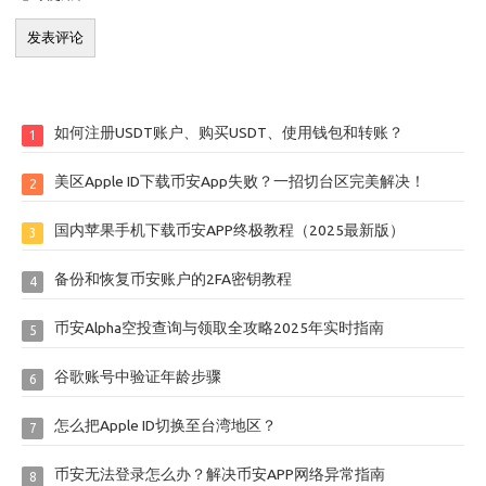
如何注册USDT账户、购买USDT、使用钱包和转账？
1
美区Apple ID下载币安App失败？一招切台区完美解决！
2
国内苹果手机下载币安APP终极教程（2025最新版）
3
备份和恢复币安账户的2FA密钥教程
4
币安Alpha空投查询与领取全攻略2025年实时指南
5
谷歌账号中验证年龄步骤
6
怎么把Apple ID切换至台湾地区？
7
币安无法登录怎么办？解决币安APP网络异常指南
8