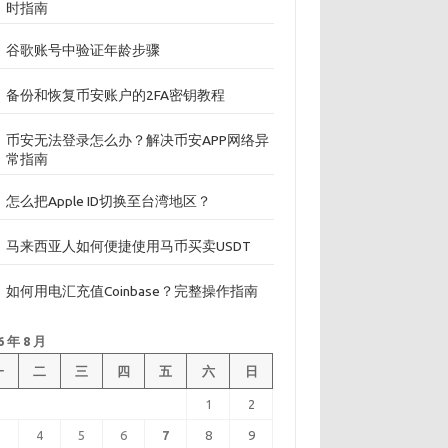
时指南
谷歌账号中验证年龄步骤
备份和恢复币安账户的2FA密钥教程
币安无法登录怎么办？解决币安APP网络异
常指南
怎么把Apple ID切换至台湾地区？
马来西亚人如何便捷使用马币买卖USDT
如何用电汇充值Coinbase？完整操作指南
6 年 8 月
一
二
三
四
五
六
日
1
2
3
4
5
6
7
8
9