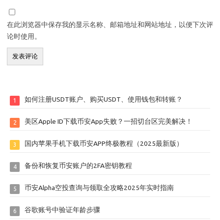
在此浏览器中保存我的显示名称、邮箱地址和网站地址，以便下次评
论时使用。
如何注册USDT账户、购买USDT、使用钱包和转账？
1
美区Apple ID下载币安App失败？一招切台区完美解决！
2
国内苹果手机下载币安APP终极教程（2025最新版）
3
备份和恢复币安账户的2FA密钥教程
4
币安Alpha空投查询与领取全攻略2025年实时指南
5
谷歌账号中验证年龄步骤
6