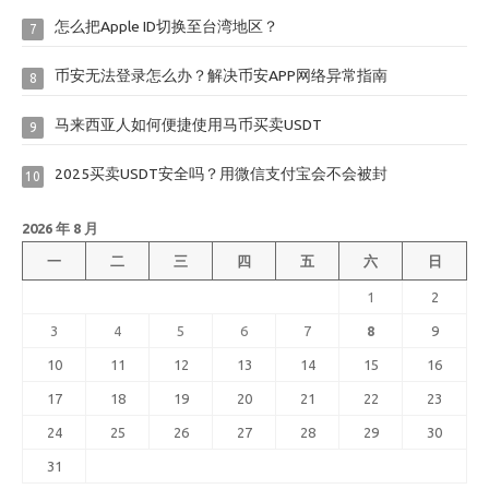
怎么把Apple ID切换至台湾地区？
7
币安无法登录怎么办？解决币安APP网络异常指南
8
马来西亚人如何便捷使用马币买卖USDT
9
2025买卖USDT安全吗？用微信支付宝会不会被封
10
2026 年 8 月
一
二
三
四
五
六
日
1
2
3
4
5
6
7
8
9
10
11
12
13
14
15
16
17
18
19
20
21
22
23
24
25
26
27
28
29
30
31