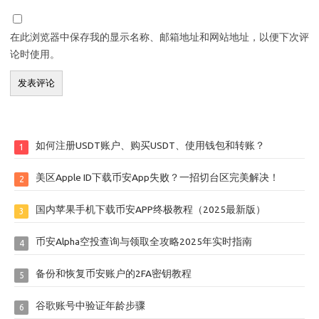
在此浏览器中保存我的显示名称、邮箱地址和网站地址，以便下次评
论时使用。
如何注册USDT账户、购买USDT、使用钱包和转账？
1
美区Apple ID下载币安App失败？一招切台区完美解决！
2
国内苹果手机下载币安APP终极教程（2025最新版）
3
币安Alpha空投查询与领取全攻略2025年实时指南
4
备份和恢复币安账户的2FA密钥教程
5
谷歌账号中验证年龄步骤
6