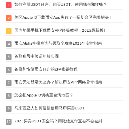
如何注册USDT账户、购买USDT、使用钱包和转账？
1
美区Apple ID下载币安App失败？一招切台区完美解决！
2
国内苹果手机下载币安APP终极教程（2025最新版）
3
币安Alpha空投查询与领取全攻略2025年实时指南
4
谷歌账号中验证年龄步骤
5
备份和恢复币安账户的2FA密钥教程
6
币安无法登录怎么办？解决币安APP网络异常指南
7
怎么把Apple ID切换至台湾地区？
8
马来西亚人如何便捷使用马币买卖USDT
9
2025买卖USDT安全吗？用微信支付宝会不会被封
10